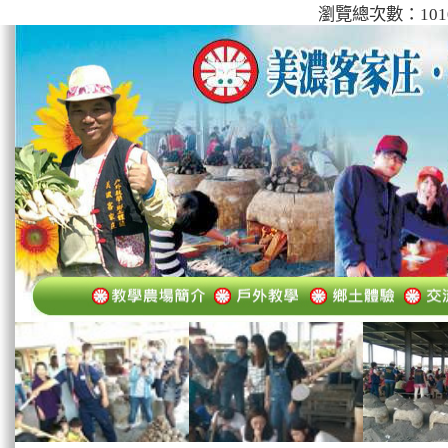
瀏覽總次數：101